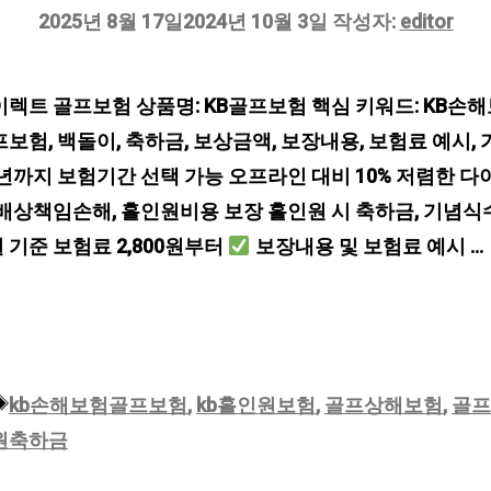
2025년 8월 17일
2024년 10월 3일
작성자:
editor
이렉트 골프보험 상품명: KB골프보험 핵심 키워드: KB손
보험, 백돌이, 축하금, 보상금액, 보장내용, 보험료 예시,
 1년까지 보험기간 선택 가능 오프라인 대비 10% 저렴한 
배상책임손해, 홀인원비용 보장 홀인원 시 축하금, 기념식수
일 기준 보험료 2,800원부터
보장내용 및 보험료 예시 …
태
kb손해보험골프보험
,
kb홀인원보험
,
골프상해보험
,
골프
그
원축하금