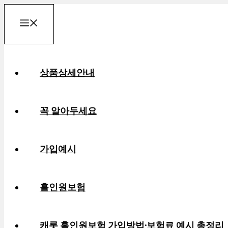
컨
메
텐
츠
로
뉴
상품상세안내
건
너
뛰
꼭 알아두세요
기
가입예시
홀인원보험
캐롯 홀인원보험 가입방법·보험료 예시 총정리