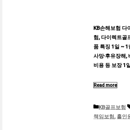
KB손해보험 다
험, 다이렉트골프
품 특징 1일 ~
사망·후유장해, 
비용 등 보장 1
Read more
카
KB골프보험
테
책임보험
,
홀인
고