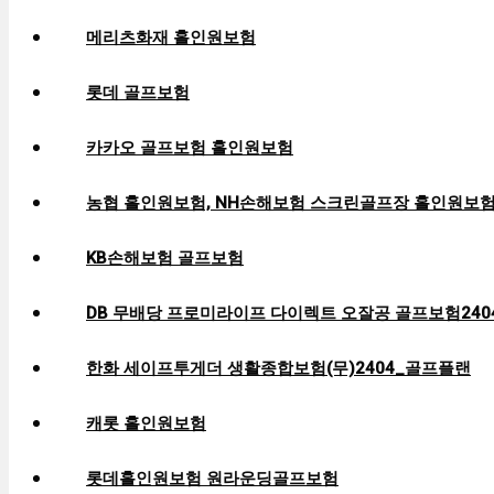
메리츠화재 홀인원보험
롯데 골프보험
카카오 골프보험 홀인원보험
농협 홀인원보험, NH손해보험 스크린골프장 홀인원보
KB손해보험 골프보험
DB 무배당 프로미라이프 다이렉트 오잘공 골프보험2404
한화 세이프투게더 생활종합보험(무)2404_골프플랜
캐롯 홀인원보험
롯데홀인원보험 원라운딩골프보험