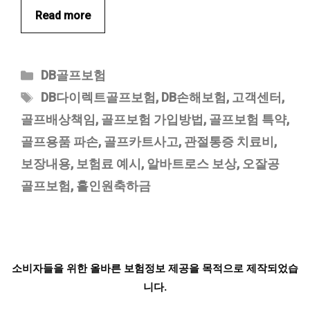
Read more
카
DB골프보험
테
태
DB다이렉트골프보험
,
DB손해보험
,
고객센터
,
고
그
골프배상책임
,
골프보험 가입방법
,
골프보험 특약
,
리
골프용품 파손
,
골프카트사고
,
관절통증 치료비
,
보장내용
,
보험료 예시
,
알바트로스 보상
,
오잘공
골프보험
,
홀인원축하금
소비자들을 위한 올바른 보험정보 제공을 목적으로 제작되었습
니다.