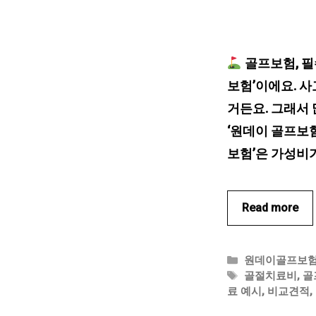
골프보험, 필
보험’이에요. 사
거든요. 그래서
‘원데이 골프보험
보험’은 가성비가
Read more
카
원데이골프보
테
태
골절치료비
,
골
고
그
료 예시
,
비교견적
,
리