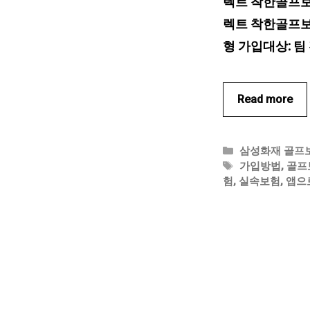
렉트 착한골프보
렉트 착한골프보험
형 가입대상: 팀 
Read more
카
삼성화재 골프
테
태
가입방법
,
골프
고
그
험
,
실속보험
,
앱으
리