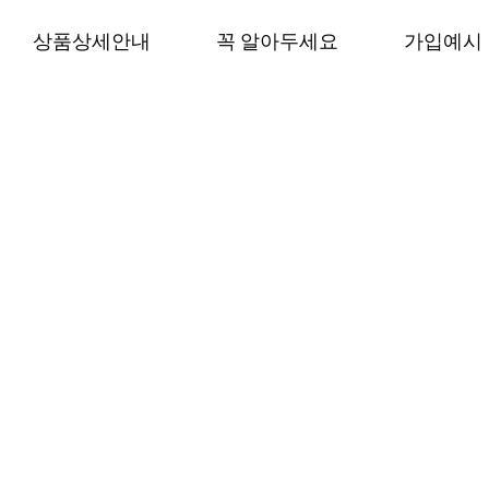
컨
상품상세안내
꼭 알아두세요
가입예시
텐
츠
로
건
너
뛰
기