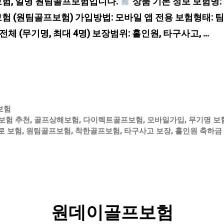
험, 일명 원팀골프보험입니다.
상품 기본 정보 보험명:
 (원팀골프보험) 가입방법: 모바일 앱 전용 보험형태: 팀
전체 (무기명, 최대 4명) 보장범위: 홀인원, 타구사고, …
보험
보험 추천
,
골프상해보험
,
다이렉트골프보험
,
모바일가입
,
무기명 보
로 보험
,
원팀골프보험
,
착한골프보험
,
타구사고 보장
,
홀인원 축하금
원데이골프보험