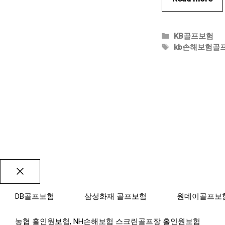
카
KB골프보험
테
태
kb손해보험골
고
그
리
Close
DB골프보험
삼성화재 골프보험
원데이골프보
농협 홀인원보험, NH손해보험 스크린골프장 홀인원보험