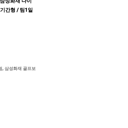
 삼성화재 다이
기간형 / 팀1일
험
,
삼성화재 골프보