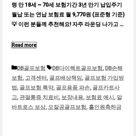
령 만 18세 ~ 70세 보험기간 3년 만기 납입주기
월납 또는 연납 보험료 월 9,770원 (표준형 기준)
💡 이런 분들께 추천해요! 자주 라운딩 나가고 …
Read more
카
태
DB골프보험
DB다이렉트골프보험
,
DB손해
테
그
보험
,
고객센터
,
골프배상책임
,
골프보험 가입방
고
법
,
골프보험 특약
,
골프용품 파손
,
골프카트사
리
고
,
관절통증 치료비
,
보장내용
,
보험료 예시
,
알
바트로스 보상
,
오잘공골프보험
,
홀인원축하금