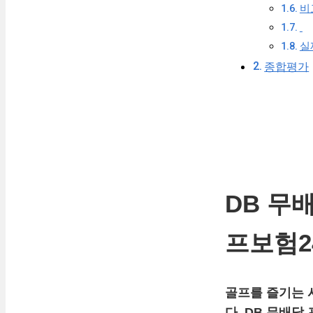
비
실
종합평가
DB 무
프보험24
골프를 즐기는 
다.
DB 무배당