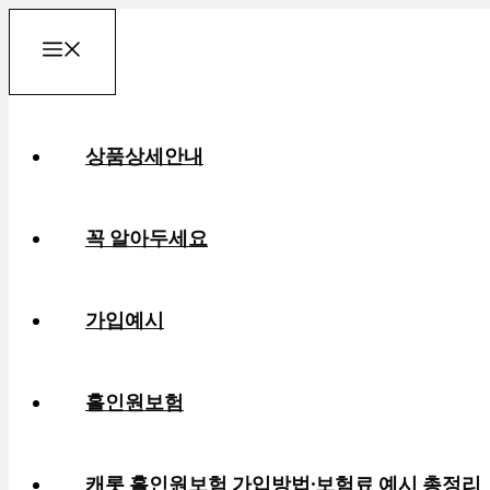
컨
메
텐
츠
로
뉴
상품상세안내
건
너
뛰
꼭 알아두세요
기
가입예시
홀인원보험
캐롯 홀인원보험 가입방법·보험료 예시 총정리