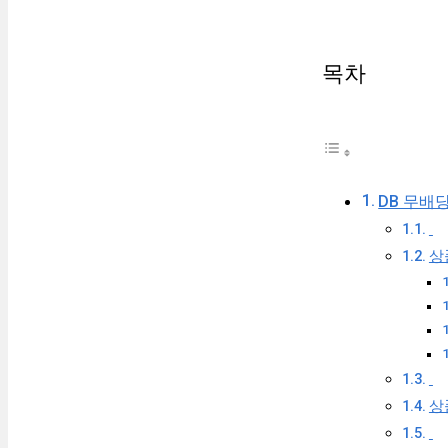
목차
DB 무배
상
상