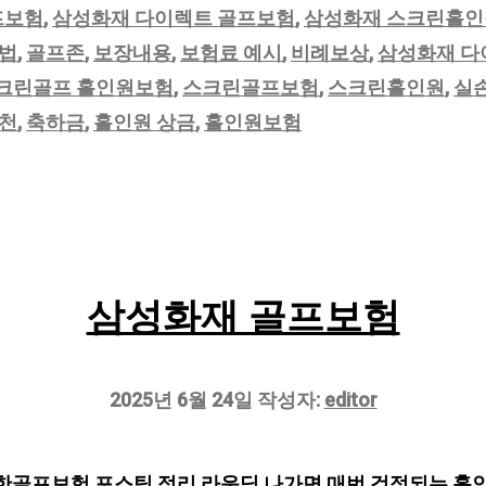
프보험
,
삼성화재 다이렉트 골프보험
,
삼성화재 스크린홀
법
,
골프존
,
보장내용
,
보험료 예시
,
비례보상
,
삼성화재 다
크린골프 홀인원보험
,
스크린골프보험
,
스크린홀인원
,
실
천
,
축하금
,
홀인원 상금
,
홀인원보험
삼성화재 골프보험
2025년 6월 24일
작성자:
editor
골프보험 포스팅 정리 라운딩 나가면 매번 걱정되는 홀인