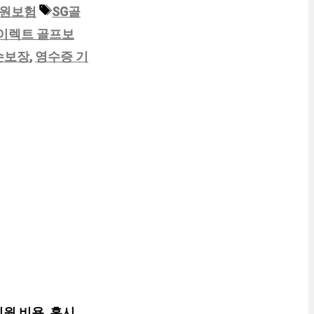
태
인원보험
SG골
그
이렉트 골프보
손보장
,
영수증 기
원 비용, 혹시