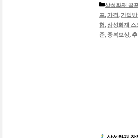
카
삼성화재 골
테
프
,
가격
,
가입방
고
험
,
삼성화재 스
리
준
,
중복보상
,
추
삼성화재 착한