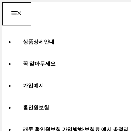
컨
메
텐
츠
로
뉴
상품상세안내
건
너
뛰
꼭 알아두세요
기
가입예시
홀인원보험
캐롯 홀인원보험 가입방법·보험료 예시 총정리