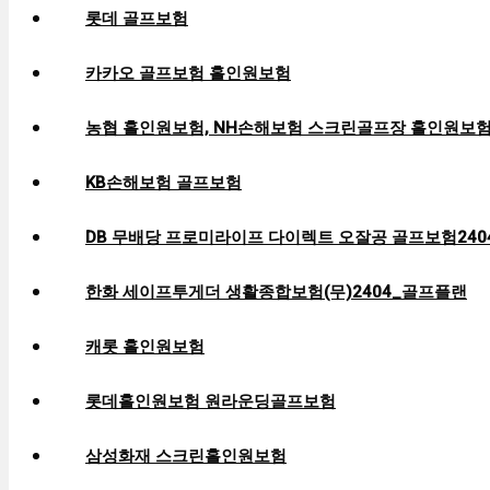
롯데 골프보험
카카오 골프보험 홀인원보험
농협 홀인원보험, NH손해보험 스크린골프장 홀인원보
KB손해보험 골프보험
DB 무배당 프로미라이프 다이렉트 오잘공 골프보험2404
한화 세이프투게더 생활종합보험(무)2404_골프플랜
캐롯 홀인원보험
롯데홀인원보험 원라운딩골프보험
삼성화재 스크린홀인원보험