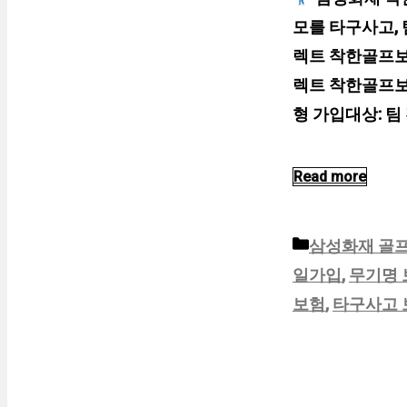
모를 타구사고, 
렉트 착한골프보
렉트 착한골프보험
형 가입대상: 팀 
Read more
카
삼성화재 골
테
일가입
,
무기명 
고
보험
,
타구사고 
리