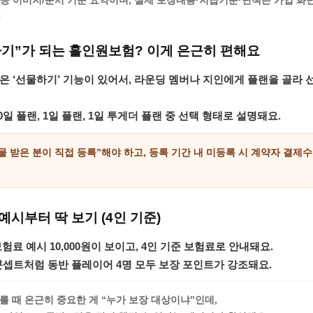
제공 이미지/문서 기준 요약이며, 실제
보장내용
·
지급기준
·
면책
은 가입 화
기”가 되는 홀인원보험? 이게 은근히 편해요
은 ‘선물하기’ 기능이 있어서, 라운딩 멤버나 지인에게 플랜을 골라
0일 플랜
,
1일 플랜
,
1일 투게더 플랜
중 선택 형태로 설명돼요.
물 받은 분이 직접 등록”해야 하고, 등록 기간 내 미등록 시
계약자 결제수
예시부터 딱 보기 (4인 기준)
험료 예시 10,000원
이 보이고,
4인 기준 보험료
로 안내돼요.
 콘셉트처럼
동반 플레이어 4명 모두 보장
포인트가 강조돼요.
 때 은근히 중요한 게 “누가 보장 대상이냐”인데,