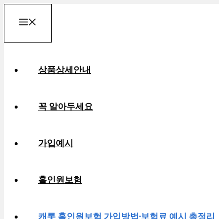
컨
메
텐
츠
로
뉴
상품상세안내
건
너
뛰
꼭 알아두세요
기
가입예시
홀인원보험
캐롯 홀인원보험 가입방법·보험료 예시 총정리