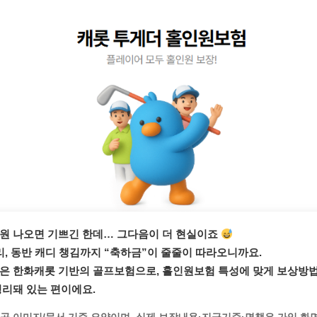
원
나오면 기쁘긴 한데… 그다음이 더 현실이죠
리, 동반 캐디 챙김까지 “축하금”이 줄줄이 따라오니까요.
은
한화캐롯
기반의
골프보험
으로,
홀인원보험
특성에 맞게
보상방
정리돼 있는 편이에요.